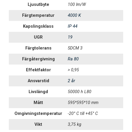
Ljusutbyte
100 lm/W
Färgtemperatur
4000 K
Kapslingsklass
IP 44
UGR
19
Färgtolerans
SDCM 3
Färgåtergivning
Ra 80
Effektfaktor
> 0,95
Ansvarstid
2 år
Livslängd
50000 h L80
Mått
595*595*10 mm
Omgivningstemperatur
-20° C till +45° C
Vikt
3,75 kg