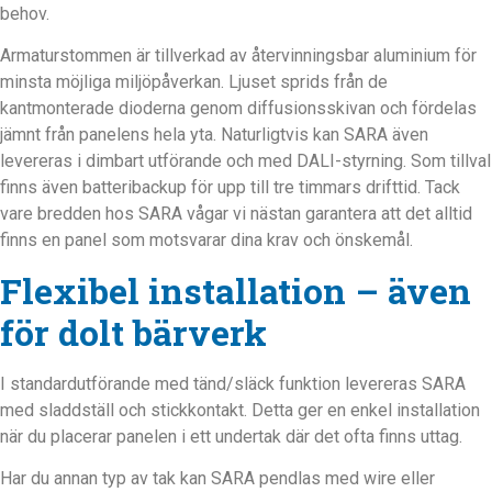
behov.
Armaturstommen är tillverkad av återvinningsbar aluminium för
minsta möjliga miljöpåverkan. Ljuset sprids från de
kantmonterade dioderna genom diffusionsskivan och fördelas
jämnt från panelens hela yta. Naturligtvis kan SARA även
levereras i dimbart utförande och med DALI-styrning. Som tillval
finns även batteribackup för upp till tre timmars drifttid. Tack
vare bredden hos SARA vågar vi nästan garantera att det alltid
finns en panel som motsvarar dina krav och önskemål.
Flexibel installation – även
för dolt bärverk
I standardutförande med tänd/släck funktion levereras SARA
med sladdställ och stickkontakt. Detta ger en enkel installation
när du placerar panelen i ett undertak där det ofta finns uttag.
Har du annan typ av tak kan SARA pendlas med wire eller