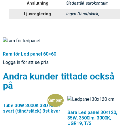
Anslutning
Sladdställ, eurokontakt
Ljusreglering
Ingen (tänd/släck)
Ram för Led panel 60×60
Logga in för att se pris
Andra kunder tittade också
på
Tube 30W 3000K 38D RA97
svart (tänd/släck) 3st kvar
Sara Led panel 30×120,
Rea!
35W, 3500lm, 3000K,
UGR19, T/S