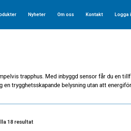
odukter
Nyheter
Om oss
Kontakt
Logga i
pelvis trapphus. Med inbyggd sensor får du en tillfö
ig en trygghetsskapande belysning utan att energif
lla 18 resultat