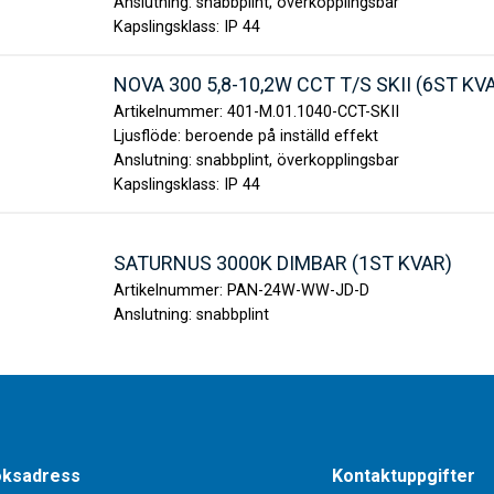
Anslutning:
snabbplint, överkopplingsbar
Kapslingsklass:
IP 44
NOVA 300 5,8-10,2W CCT T/S SKII (6ST KV
Artikelnummer:
401-M.01.1040-CCT-SKII
Ljusflöde:
beroende på inställd effekt
Anslutning:
snabbplint, överkopplingsbar
Kapslingsklass:
IP 44
SATURNUS 3000K DIMBAR (1ST KVAR)
Artikelnummer:
PAN-24W-WW-JD-D
Anslutning:
snabbplint
ksadress
Kontaktuppgifter