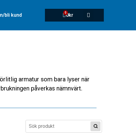
0
n/bli kund
0
kr
rlitlig armatur som bara lyser när
örbrukningen påverkas nämnvärt.