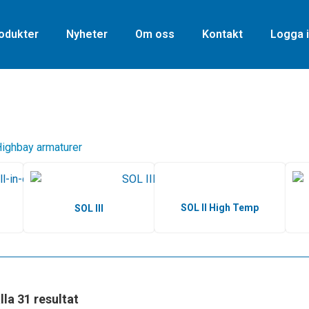
odukter
Nyheter
Om oss
Kontakt
Logga i
ighbay armaturer
SOL II High Temp
SOL III
lla 31 resultat