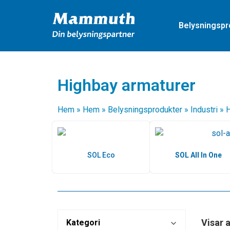
Belysningspr
Highbay armaturer
Hem
»
Hem
»
Belysningsprodukter
»
Industri
»
H
SOL Eco
SOL All In One
Visar a
Kategori