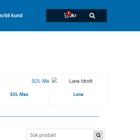
0
n/bli kund
0
kr
SOL Max
Luna