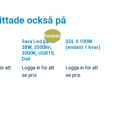
ittade också på
Sara Led panel
SOL II 100W
28W, 3500lm,
(endast 1 kvar)
Rea!
3000K, UGR19,
Dali
ör att
Logga in för att
Logga in för att
se pris
se pris