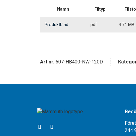
Namn
Filtyp
Filst
Produktblad
pdf
4.74 MB
Art.nr.
607-HB400-NW-120D
Kategor
Besö
Före
244 