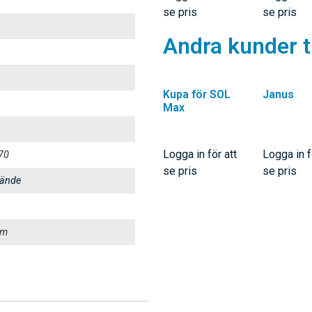
se pris
se pris
Andra kunder t
Kupa för SOL
Janus
Max
Logga in för att
Logga in f
70
se pris
se pris
 ände
um