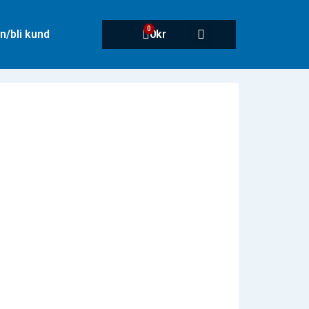
0
n/bli kund
0
kr