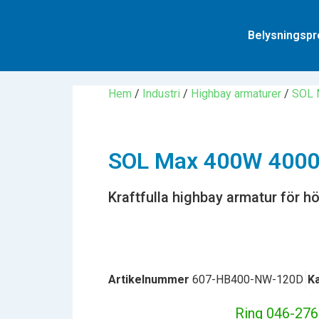
Belysningspr
Hem
/
Industri
/
Highbay armaturer
/
SOL 
SOL Max 400W 4000
Kraftfulla highbay armatur för h
Artikelnummer
607-HB400-NW-120D
K
Ring 046-276