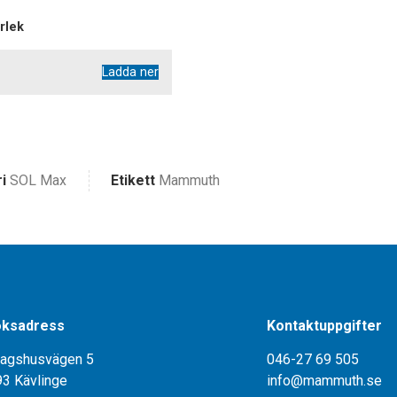
orlek
Ladda ner
i
SOL Max
Etikett
Mammuth
ksadress
Kontaktuppgifter
tagshusvägen 5
046-27 69 505
93 Kävlinge
info@mammuth.se