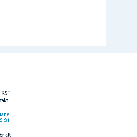
Hane
S S1
ör att