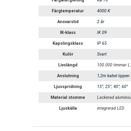
Färgåtergivning
Ra 70
Färgtemperatur
4000 K
Ansvarstid
2 år
IK-klass
IK 09
Kapslingsklass
IP 65
Kulör
Svart
Livslängd
100.000 timmar L
Anslutning
1,2m kabel öppen
Ljusspridning
15°
,
25°
,
40°
,
60°
Material stomme
Lackerad alumini
Ljuskälla
integrerad LED