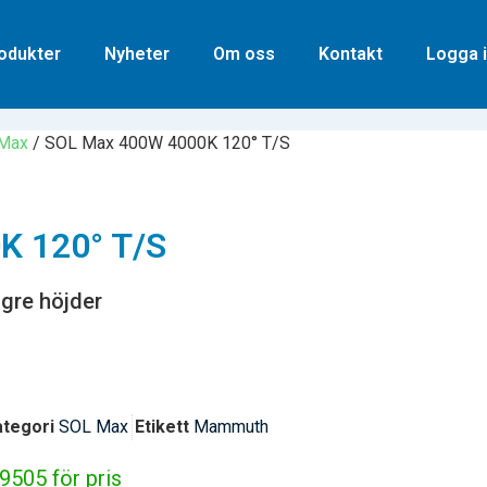
odukter
Nyheter
Om oss
Kontakt
Logga i
Max
/ SOL Max 400W 4000K 120° T/S
K 120° T/S
ögre höjder
ategori
SOL Max
Etikett
Mammuth
9505 för pris