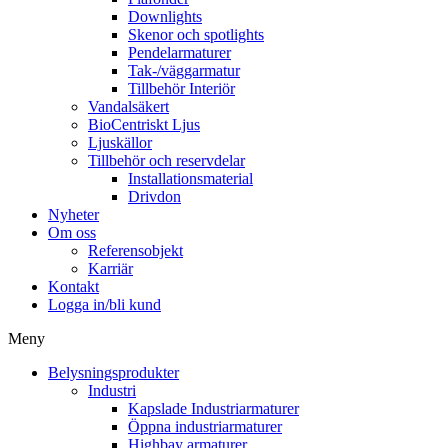
Downlights
Skenor och spotlights
Pendelarmaturer
Tak-/väggarmatur
Tillbehör Interiör
Vandalsäkert
BioCentriskt Ljus
Ljuskällor
Tillbehör och reservdelar
Installationsmaterial
Drivdon
Nyheter
Om oss
Referensobjekt
Karriär
Kontakt
Logga in/bli kund
Meny
Belysningsprodukter
Industri
Kapslade Industriarmaturer
Öppna industriarmaturer
Highbay armaturer