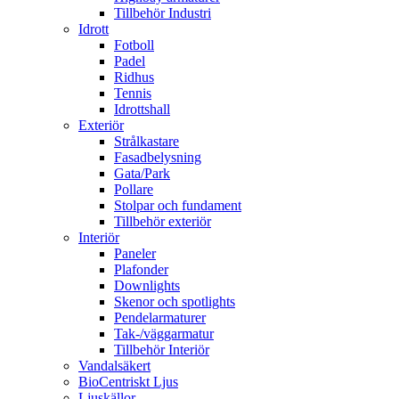
Tillbehör Industri
Idrott
Fotboll
Padel
Ridhus
Tennis
Idrottshall
Exteriör
Strålkastare
Fasadbelysning
Gata/Park
Pollare
Stolpar och fundament
Tillbehör exteriör
Interiör
Paneler
Plafonder
Downlights
Skenor och spotlights
Pendelarmaturer
Tak-/väggarmatur
Tillbehör Interiör
Vandalsäkert
BioCentriskt Ljus
Ljuskällor