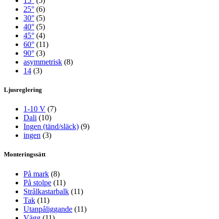
15°
(5)
25°
(6)
30°
(5)
40°
(5)
45°
(4)
60°
(11)
90°
(3)
asymmetrisk
(8)
14
(3)
Ljusreglering
1-10 V
(7)
Dali
(10)
Ingen (tänd/släck)
(9)
ingen
(3)
Monteringssätt
På mark
(8)
På stolpe
(11)
Strålkastarbalk
(11)
Tak
(11)
Utanpåliggande
(11)
Vägg
(11)