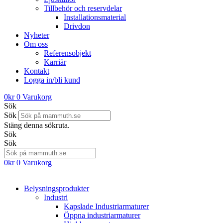
Tillbehör och reservdelar
Installationsmaterial
Drivdon
Nyheter
Om oss
Referensobjekt
Karriär
Kontakt
Logga in/bli kund
0
kr
0
Varukorg
Sök
Sök
Stäng denna sökruta.
Sök
Sök
0
kr
0
Varukorg
Belysningsprodukter
Industri
Kapslade Industriarmaturer
Öppna industriarmaturer