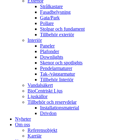
Exteriör
Strålkastare
Fasadbelysning
Gata/Park
Pollare
Stolpar och fundament
Tillbehör exteriör
Interiör
Paneler
Plafonder
Downlights
Skenor och spotlights
Pendelarmaturer
Tak-/väggarmatur
Tillbehör Interiör
Vandalsäkert
BioCentriskt Ljus
Ljuskällor
Tillbehör och reservdelar
Installationsmaterial
Drivdon
Nyheter
Om oss
Referensobjekt
Karriär