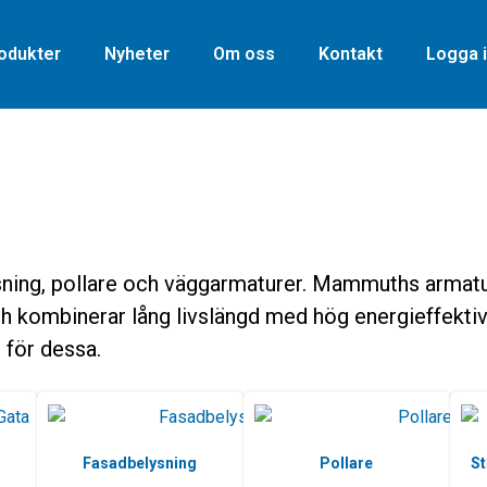
odukter
Nyheter
Om oss
Kontakt
Logga i
ysning, pollare och väggarmaturer. Mammuths armatu
ch kombinerar lång livslängd med hög energieffektivi
 för dessa.
Fasadbelysning
Pollare
St