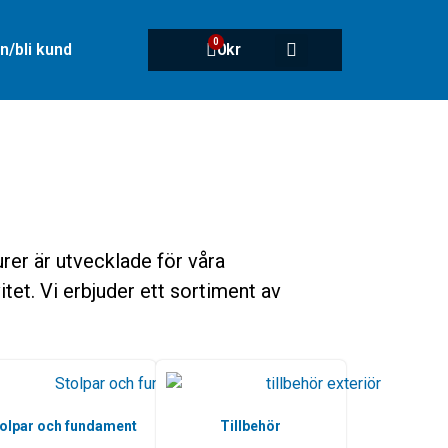
0
n/bli kund
0
kr
rer är utvecklade för våra
tet. Vi erbjuder ett sortiment av
olpar och fundament
Tillbehör