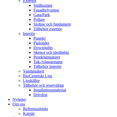
Exteriör
Strålkastare
Fasadbelysning
Gata/Park
Pollare
Stolpar och fundament
Tillbehör exteriör
Interiör
Paneler
Plafonder
Downlights
Skenor och spotlights
Pendelarmaturer
Tak-/väggarmatur
Tillbehör Interiör
Vandalsäkert
BioCentriskt Ljus
Ljuskällor
Tillbehör och reservdelar
Installationsmaterial
Drivdon
Nyheter
Om oss
Referensobjekt
Karriär