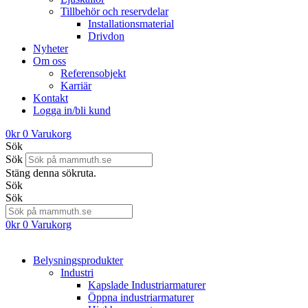
Tillbehör och reservdelar
Installationsmaterial
Drivdon
Nyheter
Om oss
Referensobjekt
Karriär
Kontakt
Logga in/bli kund
0
kr
0
Varukorg
Sök
Sök
Stäng denna sökruta.
Sök
Sök
0
kr
0
Varukorg
Belysningsprodukter
Industri
Kapslade Industriarmaturer
Öppna industriarmaturer