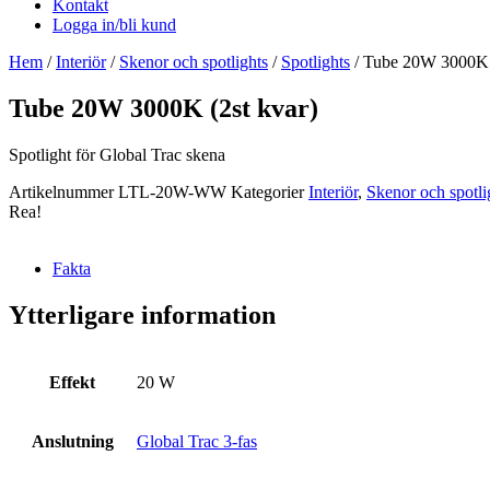
Kontakt
Logga in/bli kund
Hem
/
Interiör
/
Skenor och spotlights
/
Spotlights
/ Tube 20W 3000K (
Tube 20W 3000K (2st kvar)
Spotlight för Global Trac skena
Artikelnummer
LTL-20W-WW
Kategorier
Interiör
,
Skenor och spotli
Rea!
Fakta
Ytterligare information
Effekt
20 W
Anslutning
Global Trac 3-fas