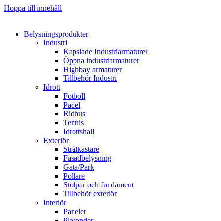
Hoppa till innehåll
Belysningsprodukter
Industri
Kapslade Industriarmaturer
Öppna industriarmaturer
Highbay armaturer
Tillbehör Industri
Idrott
Fotboll
Padel
Ridhus
Tennis
Idrottshall
Exteriör
Strålkastare
Fasadbelysning
Gata/Park
Pollare
Stolpar och fundament
Tillbehör exteriör
Interiör
Paneler
Plafonder