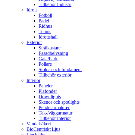
Tillbehör Industri
Idrott
Fotboll
Padel
Ridhus
Tennis
Idrottshall
Exteriör
Strålkastare
Fasadbelysning
Gata/Park
Pollare
Stolpar och fundament
Tillbehör exteriör
Interiör
Paneler
Plafonder
Downlights
Skenor och spotlights
Pendelarmaturer
Tak-/väggarmatur
Tillbehör Interiör
Vandalsäkert
BioCentriskt Ljus
Ljuskällor