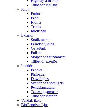
Highbay armaturer
Tillbehör Industri
Idrott
Fotboll
Padel
Ridhus
Tennis
Idrottshall
Exteriör
Strålkastare
Fasadbelysning
Gata/Park
Pollare
Stolpar och fundament
Tillbehör exteriör
Interiör
Paneler
Plafonder
Downlights
Skenor och spotlights
Pendelarmaturer
Tak-/väggarmatur
Tillbehör Interiör
Vandalsäkert
BioCentriskt Ljus