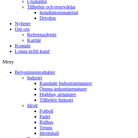
Ljuskällor
Tillbehör och reservdelar
Installationsmaterial
Drivdon
Nyheter
Om oss
Referensobjekt
Karriär
Kontakt
Logga in/bli kund
Meny
Belysningsprodukter
Industri
Kapslade Industriarmaturer
Öppna industriarmaturer
Highbay armaturer
Tillbehör Industri
Idrott
Fotboll
Padel
Ridhus
Tennis
Idrottshall