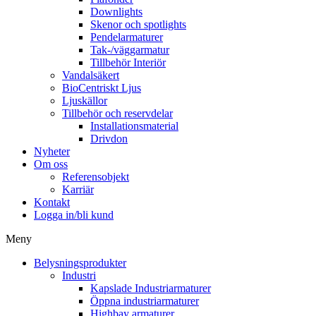
Downlights
Skenor och spotlights
Pendelarmaturer
Tak-/väggarmatur
Tillbehör Interiör
Vandalsäkert
BioCentriskt Ljus
Ljuskällor
Tillbehör och reservdelar
Installationsmaterial
Drivdon
Nyheter
Om oss
Referensobjekt
Karriär
Kontakt
Logga in/bli kund
Meny
Belysningsprodukter
Industri
Kapslade Industriarmaturer
Öppna industriarmaturer
Highbay armaturer