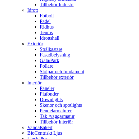
Tillbehör Industri
Idrott
Fotboll
Padel
Ridhus
Tennis
Idrottshall
Exteriör
Strålkastare
Fasadbelysning
Gata/Park
Pollare
Stolpar och fundament
Tillbehör exteriör
Interiör
Paneler
Plafonder
Downlights
Skenor och spotlights
Pendelarmaturer
Tak-/väggarmatur
Tillbehör Interiör
Vandalsäkert
BioCentriskt Ljus
Ljuskällor