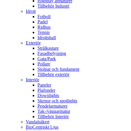
Highbay armaturer
Tillbehör Industri
Idrott
Fotboll
Padel
Ridhus
Tennis
Idrottshall
Exteriör
Strålkastare
Fasadbelysning
Gata/Park
Pollare
Stolpar och fundament
Tillbehör exteriör
Interiör
Paneler
Plafonder
Downlights
Skenor och spotlights
Pendelarmaturer
Tak-/väggarmatur
Tillbehör Interiör
Vandalsäkert
BioCentriskt Ljus