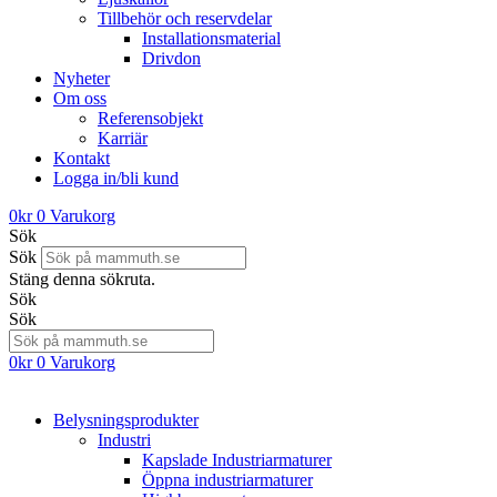
Tillbehör och reservdelar
Installationsmaterial
Drivdon
Nyheter
Om oss
Referensobjekt
Karriär
Kontakt
Logga in/bli kund
0
kr
0
Varukorg
Sök
Sök
Stäng denna sökruta.
Sök
Sök
0
kr
0
Varukorg
Belysningsprodukter
Industri
Kapslade Industriarmaturer
Öppna industriarmaturer