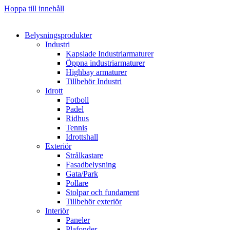
Hoppa till innehåll
Belysningsprodukter
Industri
Kapslade Industriarmaturer
Öppna industriarmaturer
Highbay armaturer
Tillbehör Industri
Idrott
Fotboll
Padel
Ridhus
Tennis
Idrottshall
Exteriör
Strålkastare
Fasadbelysning
Gata/Park
Pollare
Stolpar och fundament
Tillbehör exteriör
Interiör
Paneler
Plafonder