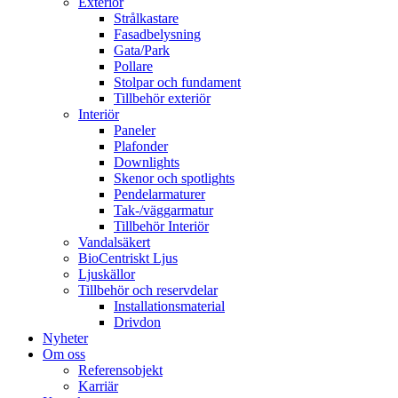
Exteriör
Strålkastare
Fasadbelysning
Gata/Park
Pollare
Stolpar och fundament
Tillbehör exteriör
Interiör
Paneler
Plafonder
Downlights
Skenor och spotlights
Pendelarmaturer
Tak-/väggarmatur
Tillbehör Interiör
Vandalsäkert
BioCentriskt Ljus
Ljuskällor
Tillbehör och reservdelar
Installationsmaterial
Drivdon
Nyheter
Om oss
Referensobjekt
Karriär