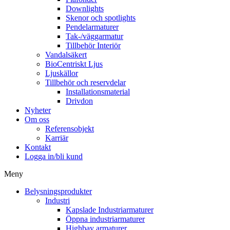
Downlights
Skenor och spotlights
Pendelarmaturer
Tak-/väggarmatur
Tillbehör Interiör
Vandalsäkert
BioCentriskt Ljus
Ljuskällor
Tillbehör och reservdelar
Installationsmaterial
Drivdon
Nyheter
Om oss
Referensobjekt
Karriär
Kontakt
Logga in/bli kund
Meny
Belysningsprodukter
Industri
Kapslade Industriarmaturer
Öppna industriarmaturer
Highbay armaturer