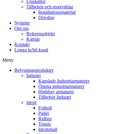
Ljuskällor
Tillbehör och reservdelar
Installationsmaterial
Drivdon
Nyheter
Om oss
Referensobjekt
Karriär
Kontakt
Logga in/bli kund
Meny
Belysningsprodukter
Industri
Kapslade Industriarmaturer
Öppna industriarmaturer
Highbay armaturer
Tillbehör Industri
Idrott
Fotboll
Padel
Ridhus
Tennis
Idrottshall