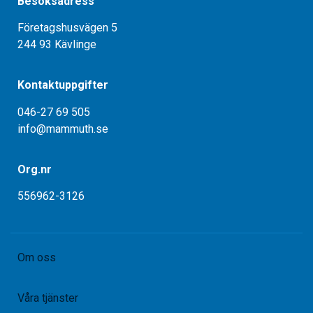
Besöksadress
Företagshusvägen 5
244 93 Kävlinge
Kontaktuppgifter
046-27 69 505
info@mammuth.se
Org.nr
556962-3126
Om oss
Våra tjänster