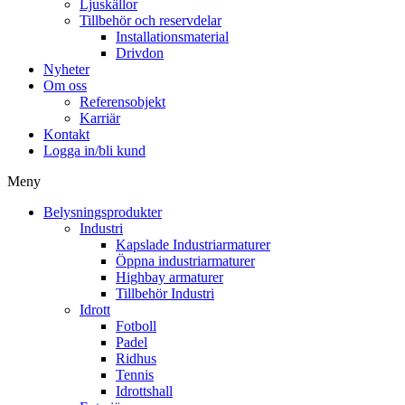
Ljuskällor
Tillbehör och reservdelar
Installationsmaterial
Drivdon
Nyheter
Om oss
Referensobjekt
Karriär
Kontakt
Logga in/bli kund
Meny
Belysningsprodukter
Industri
Kapslade Industriarmaturer
Öppna industriarmaturer
Highbay armaturer
Tillbehör Industri
Idrott
Fotboll
Padel
Ridhus
Tennis
Idrottshall