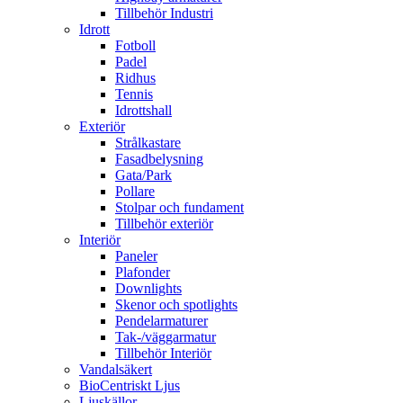
Tillbehör Industri
Idrott
Fotboll
Padel
Ridhus
Tennis
Idrottshall
Exteriör
Strålkastare
Fasadbelysning
Gata/Park
Pollare
Stolpar och fundament
Tillbehör exteriör
Interiör
Paneler
Plafonder
Downlights
Skenor och spotlights
Pendelarmaturer
Tak-/väggarmatur
Tillbehör Interiör
Vandalsäkert
BioCentriskt Ljus
Ljuskällor