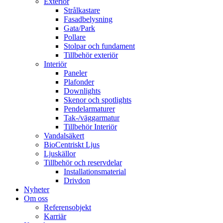
Exteriör
Strålkastare
Fasadbelysning
Gata/Park
Pollare
Stolpar och fundament
Tillbehör exteriör
Interiör
Paneler
Plafonder
Downlights
Skenor och spotlights
Pendelarmaturer
Tak-/väggarmatur
Tillbehör Interiör
Vandalsäkert
BioCentriskt Ljus
Ljuskällor
Tillbehör och reservdelar
Installationsmaterial
Drivdon
Nyheter
Om oss
Referensobjekt
Karriär