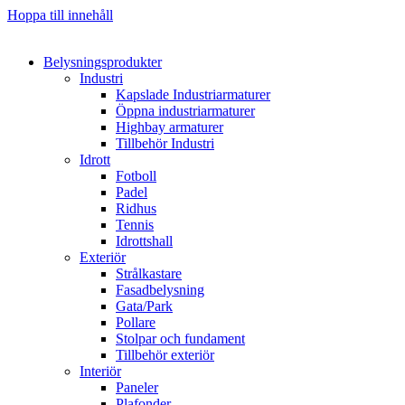
Hoppa till innehåll
Belysningsprodukter
Industri
Kapslade Industriarmaturer
Öppna industriarmaturer
Highbay armaturer
Tillbehör Industri
Idrott
Fotboll
Padel
Ridhus
Tennis
Idrottshall
Exteriör
Strålkastare
Fasadbelysning
Gata/Park
Pollare
Stolpar och fundament
Tillbehör exteriör
Interiör
Paneler
Plafonder