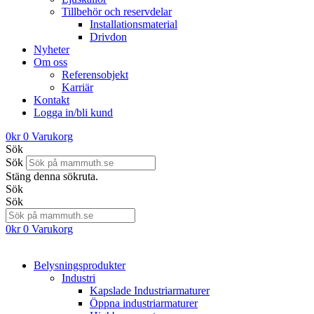
Tillbehör och reservdelar
Installationsmaterial
Drivdon
Nyheter
Om oss
Referensobjekt
Karriär
Kontakt
Logga in/bli kund
0
kr
0
Varukorg
Sök
Sök
Stäng denna sökruta.
Sök
Sök
0
kr
0
Varukorg
Belysningsprodukter
Industri
Kapslade Industriarmaturer
Öppna industriarmaturer