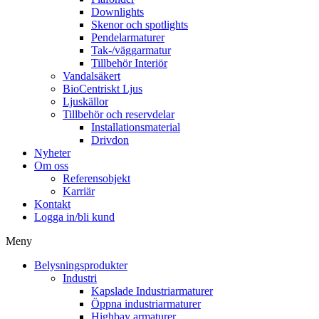
Downlights
Skenor och spotlights
Pendelarmaturer
Tak-/väggarmatur
Tillbehör Interiör
Vandalsäkert
BioCentriskt Ljus
Ljuskällor
Tillbehör och reservdelar
Installationsmaterial
Drivdon
Nyheter
Om oss
Referensobjekt
Karriär
Kontakt
Logga in/bli kund
Meny
Belysningsprodukter
Industri
Kapslade Industriarmaturer
Öppna industriarmaturer
Highbay armaturer