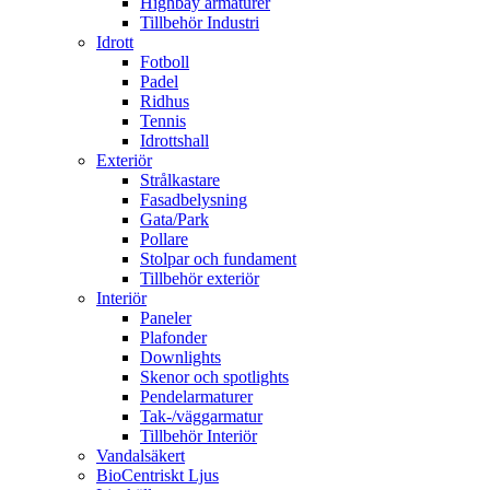
Highbay armaturer
Tillbehör Industri
Idrott
Fotboll
Padel
Ridhus
Tennis
Idrottshall
Exteriör
Strålkastare
Fasadbelysning
Gata/Park
Pollare
Stolpar och fundament
Tillbehör exteriör
Interiör
Paneler
Plafonder
Downlights
Skenor och spotlights
Pendelarmaturer
Tak-/väggarmatur
Tillbehör Interiör
Vandalsäkert
BioCentriskt Ljus