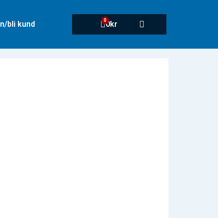
0
n/bli kund
0
kr