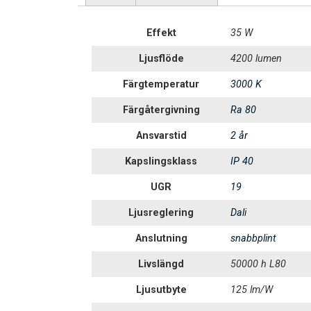
Effekt
35 W
Ljusflöde
4200 lumen
Färgtemperatur
3000 K
Färgåtergivning
Ra 80
Ansvarstid
2 år
Kapslingsklass
IP 40
UGR
19
Ljusreglering
Dali
Anslutning
snabbplint
Livslängd
50000 h L80
Ljusutbyte
125 lm/W