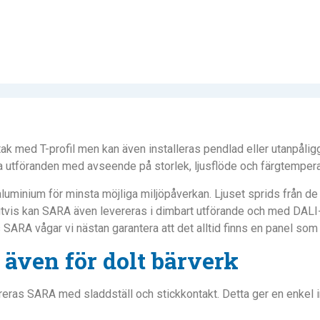
ak med T-profil men kan även installeras pendlad eller utanpålig
lera utföranden med avseende på storlek, ljusflöde och färgtempera
aluminium för minsta möjliga miljöpåverkan. Ljuset sprids från 
igtvis kan SARA även levereras i dimbart utförande och med DALI-s
os SARA vågar vi nästan garantera att det alltid finns en panel s
– även för dolt bärverk
eras SARA med sladdställ och stickkontakt. Detta ger en enkel ins