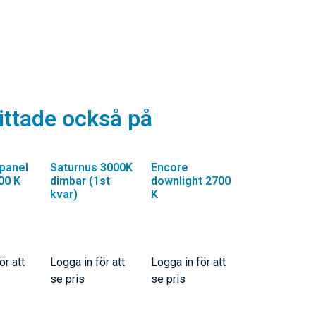
ittade också på
panel
Saturnus 3000K
Encore
00 K
dimbar (1st
downlight 2700
kvar)
K
ör att
Logga in för att
Logga in för att
se pris
se pris