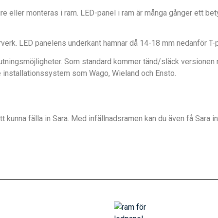
eller monteras i ram. LED-panel i ram är många gånger ett betydli
verk. LED panelens underkant hamnar då 14-18 mm nedanför T-pr
nslutningsmöjligheter. Som standard kommer tänd/släck versione
de installationssystem som Wago, Wieland och Ensto.
t kunna fälla in Sara. Med infällnadsramen kan du även få Sara inf