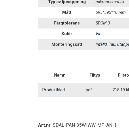
Typ av ljusöppning
mikroprismatisk
Mått
595*595*10 mm
Färgtolerans
SDCM 3
Kulör
Vit
Monteringssätt
Infälld
,
Tak
,
utanpå
Namn
Filtyp
Filst
Produktblad
pdf
218.19 k
Art.nr.
SDAL-PAN-35W-WW-MP-AN-1