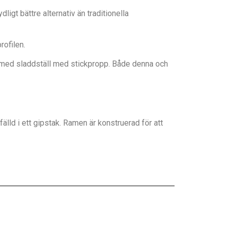
gt bättre alternativ än traditionella
ofilen.
n med sladdställ med stickpropp. Både denna och
älld i ett gipstak. Ramen är konstruerad för att