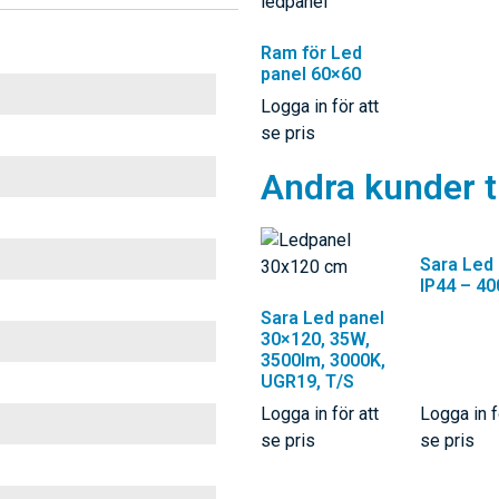
Ram för Led
panel 60×60
Logga in för att
se pris
Andra kunder t
Sara Led 
IP44 – 40
Sara Led panel
30×120, 35W,
3500lm, 3000K,
UGR19, T/S
Logga in för att
Logga in f
se pris
se pris