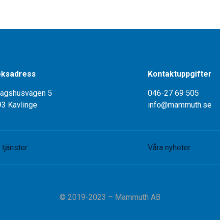
ksadress
Kontaktuppgifter
tagshusvägen 5
046-27 69 505
93 Kävlinge
info@mammuth.se
 tjänster
Våra nyheter
© 2019-2023 – Mammuth AB