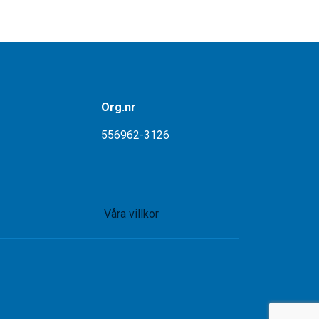
Org.nr
556962-3126
Våra villkor