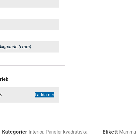
liggande (i ram)
orlek
B
Ladda ner
Kategorier
Interiör
,
Paneler kvadratiska
Etikett
Mammu