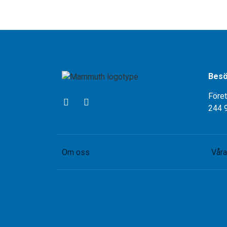
Besö
Före
244 
Om oss
Våra