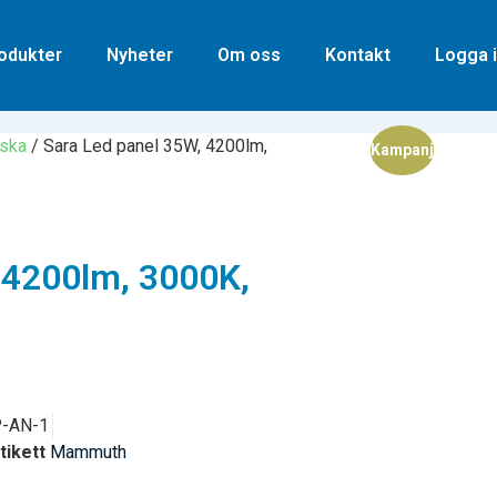
odukter
Nyheter
Om oss
Kontakt
Logga i
iska
/ Sara Led panel 35W, 4200lm,
Rea!
 4200lm, 3000K,
-AN-1
tikett
Mammuth