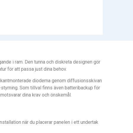
gande i ram. Den tunna och diskreta designen gör
tur för att passa just dina behov.
de kantmonterade dioderna genom diffusionsskivan
tyrning. Som tillval finns även batteribackup för
om motsvarar dina krav och önskemål.
tallation när du placerar panelen i ett undertak